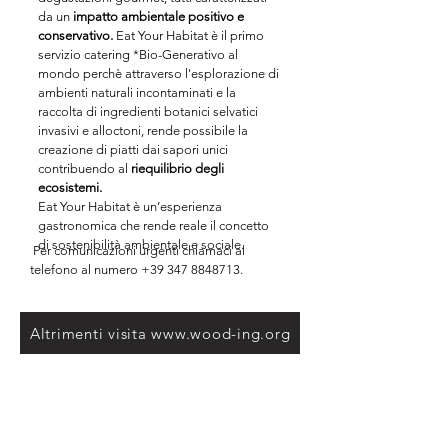
da un
impatto ambientale positivo e
conservativo.
Eat Your Habitat è il primo
servizio catering *Bio-Generativo al
mondo perchè attraverso l'esplorazione di
ambienti naturali incontaminati e la
raccolta di ingredienti botanici selvatici
invasivi e alloctoni, rende possibile la
creazione di piatti dai sapori unici
contribuendo al
riequilibrio degli
ecosistemi.
Eat Your Habitat è un’esperienza
gastronomica che rende reale il concetto
di sostenibilità ambientale e sociale.
Per comunicazioni urgenti chiamaci al
telefono al numero
+39 347 8848713
.
Altrimenti visita www.wood-ing.org