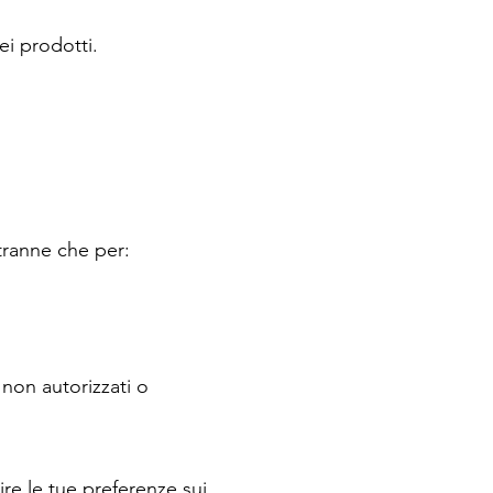
ei prodotti.
tranne che per:
non autorizzati o
ire le tue preferenze sui