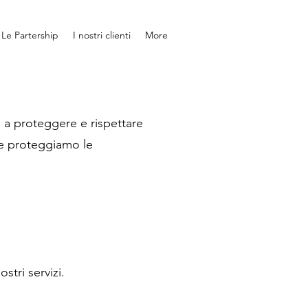
Le Partership
I nostri clienti
More
 a proteggere e rispettare
o e proteggiamo le
stri servizi.