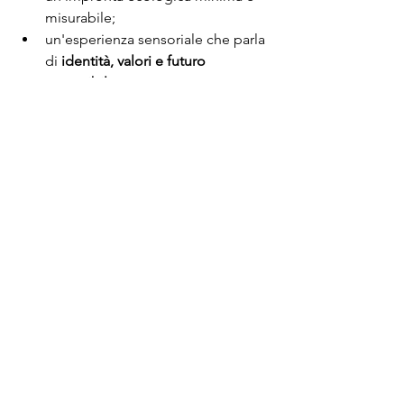
misurabile;
un'esperienza sensoriale che parla 
di 
identità, valori e futuro 
sostenibile
.
EYH Staff
Mostra tutti
Post recenti