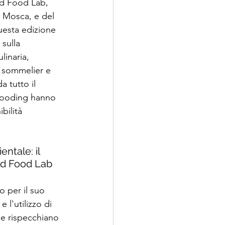
d Food Lab, 
 Mosca, e del 
uesta edizione 
 sulla 
linaria, 
, sommelier e 
 tutto il 
Wooding hanno 
bilità 
ntale: il 
ld Food Lab
 per il suo 
 l'utilizzo di 
he rispecchiano 