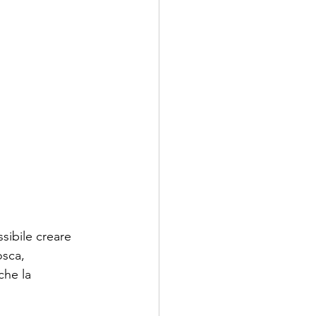
sibile creare 
sca, 
he la 