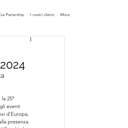
Le Partership
I nostri clienti
More
t 2024
ta 
 la 25ª 
li eventi 
osi d'Europa, 
alla presenza 