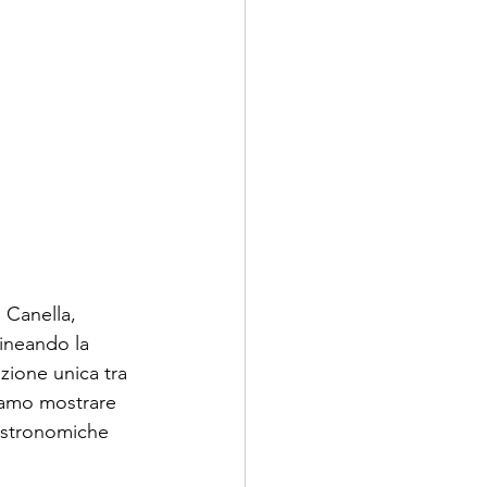
 Canella, 
lineando la 
azione unica tra 
liamo mostrare 
gastronomiche 