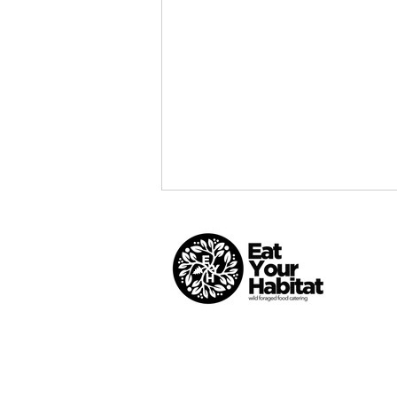
I ristoratori stellati attenti
alla sostenibilità, nel