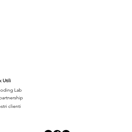
k Utili
o
ding Lab
partnership
stri clienti