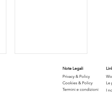
Note Legali
Lin
Privacy & Policy
Wo
Cookies & Policy
Le 
Termini e condizi
oni
I no
Il bosco in tavola con il
foraging e le erbe