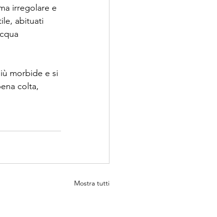
ma irregolare e 
le, abituati 
acqua 
iù morbide e si 
ena colta, 
Mostra tutti