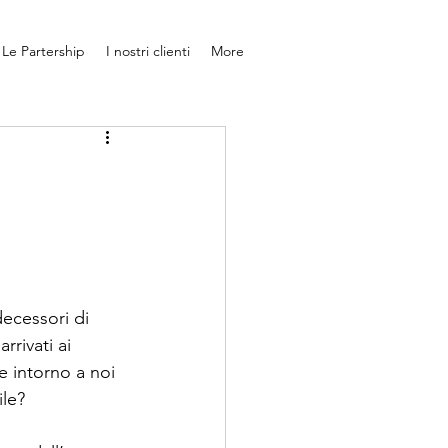
Le Partership
I nostri clienti
More
decessori di 
rrivati ai 
se intorno a noi 
ile? 