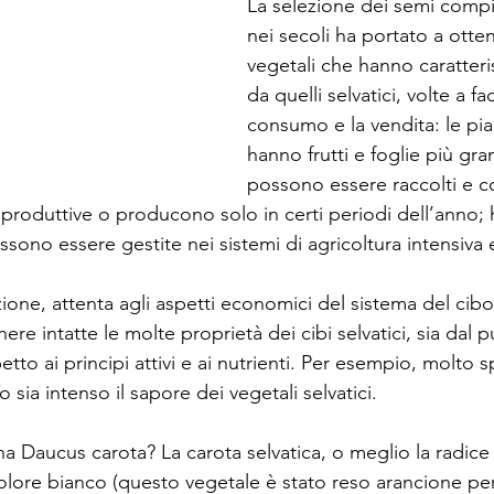
La selezione dei semi compi
nei secoli ha portato a otte
vegetali che hanno caratteris
da quelli selvatici, volte a faci
consumo e la vendita: le pia
hanno frutti e foglie più gra
possono essere raccolti e co
 produttive o producono solo in certi periodi dell’anno; h
possono essere gestite nei sistemi di agricoltura intensiva
one, attenta agli aspetti economici del sistema del cibo,
re intatte le molte proprietà dei cibi selvatici, sia dal p
etto ai principi attivi e ai nutrienti. Per esempio, molto s
sia intenso il sapore dei vegetali selvatici. 
 Daucus carota? La carota selvatica, o meglio la radice a
colore bianco (questo vegetale è stato reso arancione pe