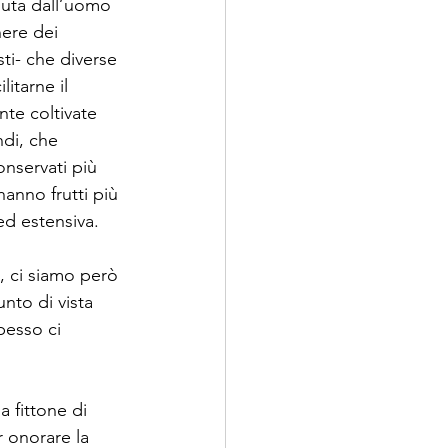
uta dall’uomo 
nere dei 
ti- che diverse 
litarne il 
nte coltivate 
ndi, che 
nservati più 
anno frutti più 
 ed estensiva.
 ci siamo però 
unto di vista 
pesso ci 
 fittone di 
r onorare la 